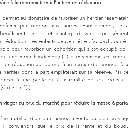
grâce à la renonciation à l’action en réduction
permet au donataire de favoriser un héritier réservatair
nfants par rapport aux autres. Parallèlement, le ou
e bénéficient pas de cet avantage doivent expressément
en réduction. Les enfants peuvent être d’accord pour êtr
mple pour favoriser un cohéritier qui s’est occupé de 
 ou une sœur handicapé(e). Ce mécanisme est rendu p
on en réduction qui permet à un héritier de renoncer à so
 héritier dont la part empièterait sur sa réserve. Par cet 
ncer à une partie ou à la totalité de ses droits au 
(s) désigné(s).
n viager au prix du marché pour réduire la masse à part
tif immobilier d’un patrimoine, la vente du bien en viage
e. Il conviendra que le prix de la rente et du bouque