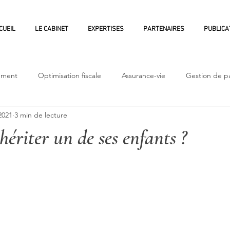
CUEIL
LE CABINET
EXPERTISES
PARTENAIRES
PUBLICA
sement
Optimisation fiscale
Assurance-vie
Gestion de p
2021
3 min de lecture
Stratégie d'investissement
hériter un de ses enfants ?