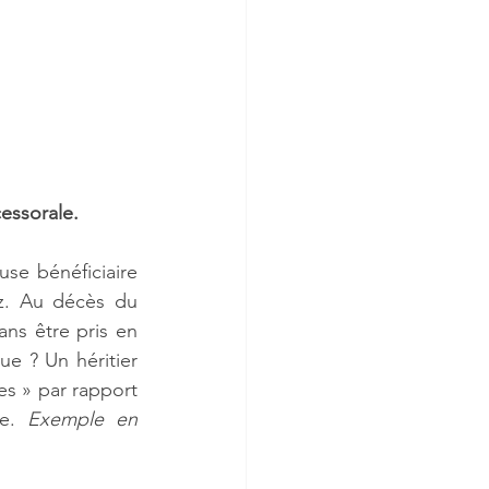
essorale.
se bénéficiaire 
ez. Au décès du 
ns être pris en 
ue ? Un héritier 
s » par rapport 
e. 
Exemple en 