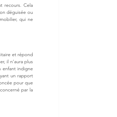
 recours. Cela 
tion déguisée ou 
obilier, qui ne 
taire et répond 
, il n’aura plus 
 enfant indigne 
yant un rapport 
noncée pour que 
concerné par la 