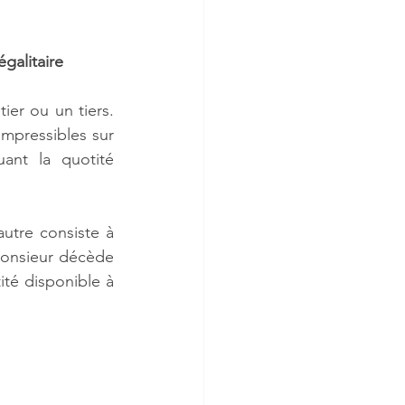
galitaire
ier ou un tiers. 
mpressibles sur 
ant la quotité 
utre consiste à 
Monsieur décède 
ité disponible à 