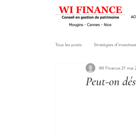
AC
Mougins - Cannes - Nice
Tous les posts
Stratégies d'investis
WI Finance
21 mai 
Retraite
Entrepreneuriat
Peut-on dés