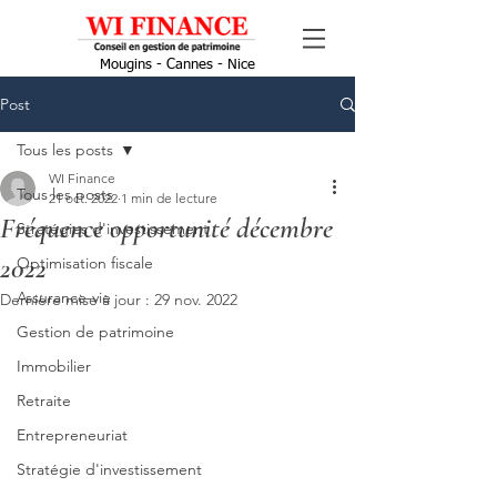
Mougins - Cannes - Nice
Post
Tous les posts
WI Finance
Tous les posts
21 oct. 2022
1 min de lecture
Fréquence opportunité décembre
Stratégies d'investissement
2022
Optimisation fiscale
Assurance-vie
Dernière mise à jour :
29 nov. 2022
Gestion de patrimoine
Immobilier
Retraite
Entrepreneuriat
Stratégie d'investissement