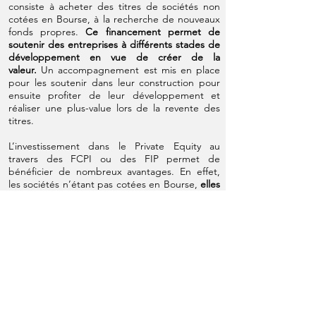
consiste à acheter des titres de sociétés non
cotées en Bourse, à la recherche de nouveaux
fonds propres.
Ce financement permet de
soutenir des entreprises à différents stades de
développement en vue de créer de la
valeur.
Un accompagnement est mis en place
pour les soutenir dans leur construction pour
ensuite profiter de leur développement et
réaliser une plus-value lors de la revente des
titres.
L’investissement dans le Private Equity au
travers des FCPI ou des FIP permet de
bénéficier de nombreux avantages. En effet,
les sociétés n’étant pas cotées en Bourse,
elles
sont par conséquent moins sensibles à la
volatilité des marchés financiers.
Il s’agit d’un
élément de diversification idéal pour votre
portefeuille, tout en lui apportant une
meilleure stabilité avec une décorrélation des
marchés.
CAPITALISATION