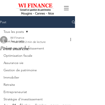
Mougins - Cannes - Nice
Post
Tous les posts
WI Finance
Tous les posts
7 mars 2022
2 min de lecture
Point marché
Stratégies d'investissement
Optimisation fiscale
Assurance-vie
Gestion de patrimoine
Immobilier
Retraite
Entrepreneuriat
Stratégie d'investissement